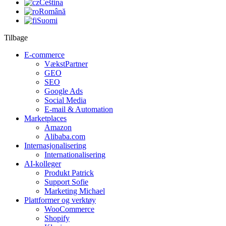
Čeština
Română
Suomi
Tilbage
E-commerce
VækstPartner
GEO
SEO
Google Ads
Social Media
E-mail & Automation
Marketplaces
Amazon
Alibaba.com
Internasjonalisering
Internationalisering
AI-kolleger
Produkt Patrick
Support Sofie
Marketing Michael
Plattformer og verktøy
WooCommerce
Shopify