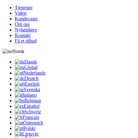
Tjenester
Viden
Kundecaser
Om oss
Nyhetsbrev
Kontakt
Få et tilbud
Norsk
Dansk
Global
Nederlands
Deutch
English
Svenska
Italiano
Belgium
Español
Schweiz
Français
Österreich
Polski
Lietuvių