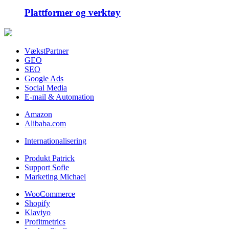
Plattformer og verktøy
VækstPartner
GEO
SEO
Google Ads
Social Media
E-mail & Automation
Amazon
Alibaba.com
Internationalisering
Produkt Patrick
Support Sofie
Marketing Michael
WooCommerce
Shopify
Klaviyo
Profitmetrics