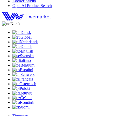
Looker Studio
OpenAI Product Search
Norsk
Dansk
Global
Nederlands
Deutch
English
Svenska
Italiano
Belgium
Español
Schweiz
Français
Österreich
Polski
Lietuvių
Čeština
Română
Suomi
Tjenester