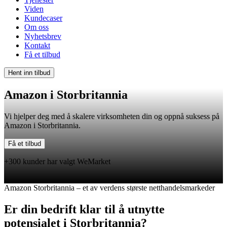
Viden
Kundecaser
Om oss
Nyhetsbrev
Kontakt
Få et tilbud
Hent inn tilbud
Amazon i Storbritannia
Vi hjelper deg med å skalere virksomheten din og oppnå suksess på
Amazon i Storbritannia.
Få et tilbud
+300 kunder har valgt WeMarket
Amazon Storbritannia – et av verdens største netthandelsmarkeder
Er din bedrift klar til å utnytte
potensialet i Storbritannia?