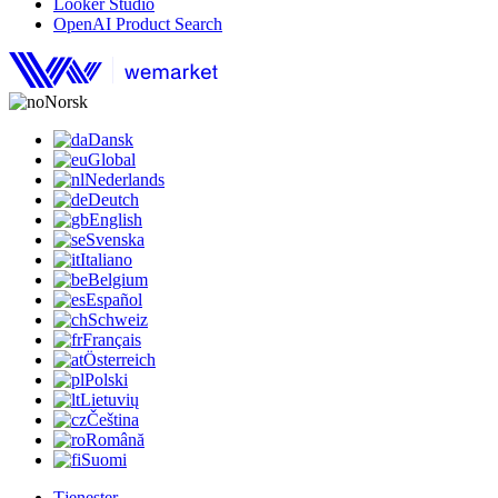
Looker Studio
OpenAI Product Search
Norsk
Dansk
Global
Nederlands
Deutch
English
Svenska
Italiano
Belgium
Español
Schweiz
Français
Österreich
Polski
Lietuvių
Čeština
Română
Suomi
Tjenester