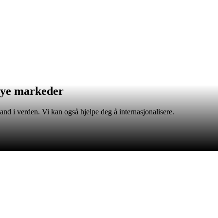
 nye markeder
land i verden. Vi kan også hjelpe deg å internasjonalisere.