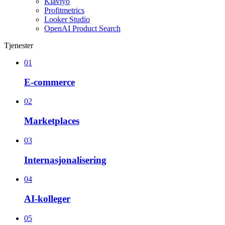
Klaviyo
Profitmetrics
Looker Studio
OpenAI Product Search
Tjenester
01
E-commerce
02
Marketplaces
03
Internasjonalisering
04
AI-kolleger
05