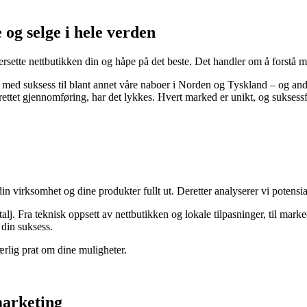
e og selge i hele verden
ersette nettbutikken din og håpe på det beste. Det handler om å forstå ma
e med suksess til blant annet våre naboer i Norden og Tyskland – og an
rettet gjennomføring, har det lykkes. Hvert marked er unikt, og suksess
din virksomhet og dine produkter fullt ut. Deretter analyserer vi poten
alj. Fra teknisk oppsett av nettbutikken og lokale tilpasninger, til marke
 din suksess.
 ærlig prat om dine muligheter.
 marketing