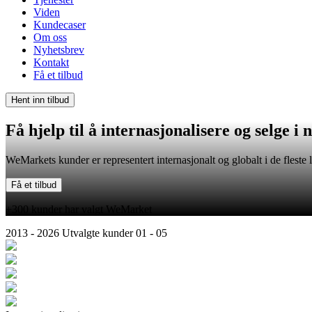
Viden
Kundecaser
Om oss
Nyhetsbrev
Kontakt
Få et tilbud
Hent inn tilbud
Få hjelp til å
internasjonalisere
og selge i
WeMarkets kunder er representert internasjonalt og globalt i de fleste 
Få et tilbud
+300 kunder har valgt WeMarket
2013 - 2026
Utvalgte kunder
01 - 05