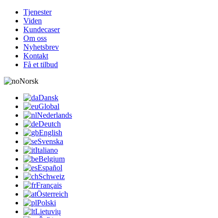
Tjenester
Viden
Kundecaser
Om oss
Nyhetsbrev
Kontakt
Få et tilbud
Norsk
Dansk
Global
Nederlands
Deutch
English
Svenska
Italiano
Belgium
Español
Schweiz
Français
Österreich
Polski
Lietuvių