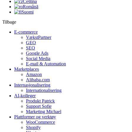
Čeština
Română
Suomi
Tilbage
E-commerce
VækstPartner
GEO
SEO
Google Ads
Social Media
E-mail & Automation
Marketplaces
Amazon
Alibaba.com
Internasjonalisering
Internationalisering
AI-kolleger
Produkt Patrick
Support Sofie
Marketing Michael
Plattformer og verktøy
WooCommerce
Shopify