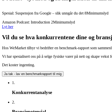
Spesial: Suspensjon fra Google – slik unngår du det
8Minimumslyd
Amazon Podcast: Introduction
2Minimumslyd
Lyt her
Vil du se hva konkurrentene dine og bransj
Hos WeMarket tilbyr vi bedrifter en benchmark-rapport som sammenl
Vi har spesialisert oss på å selge fysiske varer på nett og skape vekst 
Det koster ingenting.
Ja tak - lav en benchmarkrapport til mig
1.
Konkurrentanalyse
2.
Bransjepotensial