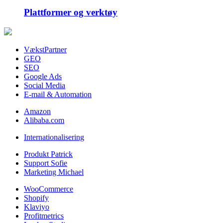
Plattformer og verktøy
VækstPartner
GEO
SEO
Google Ads
Social Media
E-mail & Automation
Amazon
Alibaba.com
Internationalisering
Produkt Patrick
Support Sofie
Marketing Michael
WooCommerce
Shopify
Klaviyo
Profitmetrics