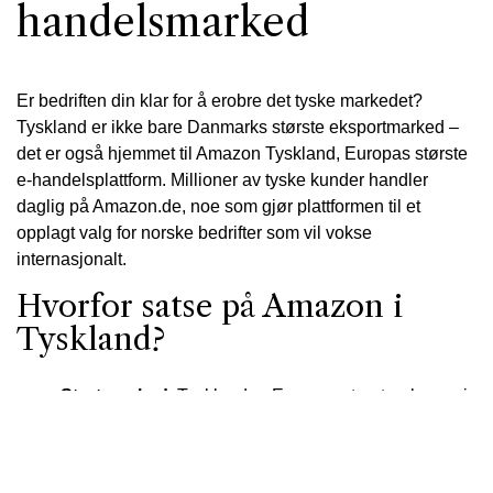
handelsmarked
Er bedriften din klar for å erobre det tyske markedet?
Tyskland er ikke bare Danmarks største eksportmarked –
det er også hjemmet til Amazon Tyskland, Europas største
e-handelsplattform. Millioner av tyske kunder handler
daglig på Amazon.de, noe som gjør plattformen til et
opplagt valg for norske bedrifter som vil vokse
internasjonalt.
Hvorfor satse på Amazon i
Tyskland?
Stort marked
: Tyskland er Europas største økonomi
og en av verdens ledende innen netthandel.
Høy kjøpekraft
: Tyske forbrukere er vant til å handle
på nett – og Amazon er førstevalget for de fleste.