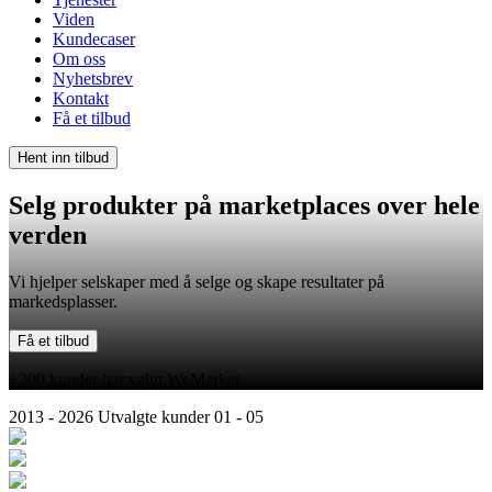
Viden
Kundecaser
Om oss
Nyhetsbrev
Kontakt
Få et tilbud
Hent inn tilbud
Selg produkter på
marketplaces
over hele
verden
Vi hjelper selskaper med å selge og skape resultater på
markedsplasser.
Få et tilbud
+300 kunder har valgt WeMarket
2013 - 2026
Utvalgte kunder
01 - 05