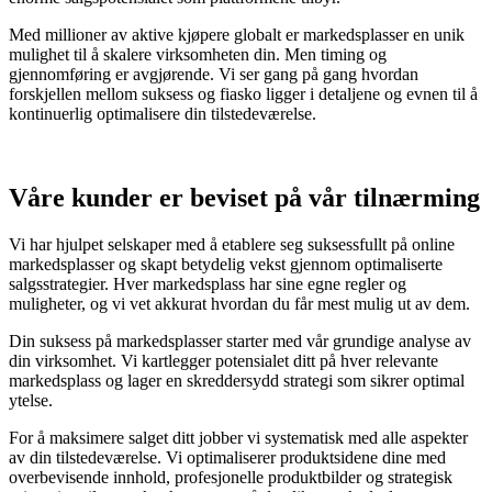
Med millioner av aktive kjøpere globalt er markedsplasser en unik
mulighet til å skalere virksomheten din. Men timing og
gjennomføring er avgjørende. Vi ser gang på gang hvordan
forskjellen mellom suksess og fiasko ligger i detaljene og evnen til å
kontinuerlig optimalisere din tilstedeværelse.
Våre kunder er beviset på vår tilnærming
Vi har hjulpet selskaper med å etablere seg suksessfullt på online
markedsplasser og skapt betydelig vekst gjennom optimaliserte
salgsstrategier. Hver markedsplass har sine egne regler og
muligheter, og vi vet akkurat hvordan du får mest mulig ut av dem.
Din suksess på markedsplasser starter med vår grundige analyse av
din virksomhet. Vi kartlegger potensialet ditt på hver relevante
markedsplass og lager en skreddersydd strategi som sikrer optimal
ytelse.
For å maksimere salget ditt jobber vi systematisk med alle aspekter
av din tilstedeværelse. Vi optimaliserer produktsidene dine med
overbevisende innhold, profesjonelle produktbilder og strategisk