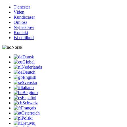
Tjenester
Viden
Kundecaser
Om oss
Nyhetsbrev
Kontakt
Få et tilbud
Norsk
Dansk
Global
Nederlands
Deutch
English
Svenska
Italiano
Belgium
Español
Schweiz
Français
Österreich
Polski
Lietuvių