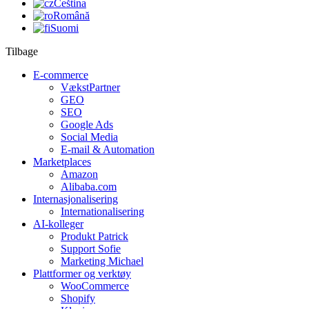
Čeština
Română
Suomi
Tilbage
E-commerce
VækstPartner
GEO
SEO
Google Ads
Social Media
E-mail & Automation
Marketplaces
Amazon
Alibaba.com
Internasjonalisering
Internationalisering
AI-kolleger
Produkt Patrick
Support Sofie
Marketing Michael
Plattformer og verktøy
WooCommerce
Shopify