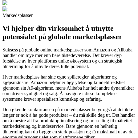
Markedsplasser
Vi hjelper din virksomhet å utnytte
potensialet på globale markedsplasser
Suksess på globale online markedsplasser som Amazon og Alibaba
handler om mye mer enn bare tilstedeværelse. Det krever dyp
forståelse av hver plattforms unike økosystem og en strategisk
tilnærming for å utnytte deres fulle potensial.
Hver markedsplass har sine egne spilleregler, algoritmer og
kjøpsmønstre. Amazon belønner høy ytelse og kundetilfredshet
gjennom sin A9-algoritme, mens Alibaba har helt andre dynamikker
som driver synlighet og salg. Å navigere i disse komplekse
systemene krever spesialisert kunnskap og erfaring.
Den økende konkurransen på markedsplasser betyr også at det ikke
lenger er nok å ha gode produkter – du må skille deg ut. Det handler
om å mestre alt fra produktoptimalisering og prissetting til målrettet
markedsføring og kundeservice. Bare gjennom en helhetlig
tilnærming kan du bygge en sterk posisjon og få maksimalt ut av det
enorme salgspotensialet som plattformene tilbyr.