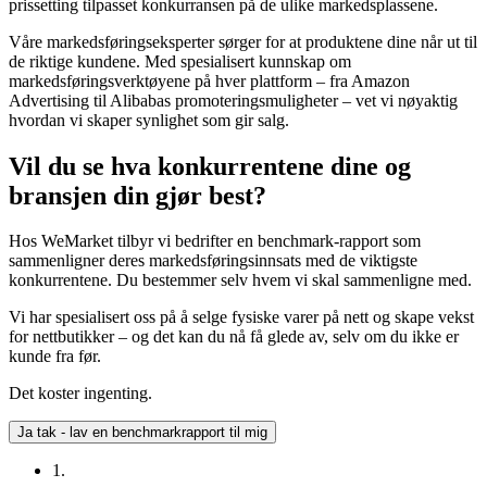
prissetting tilpasset konkurransen på de ulike markedsplassene.
Våre markedsføringseksperter sørger for at produktene dine når ut til
de riktige kundene. Med spesialisert kunnskap om
markedsføringsverktøyene på hver plattform – fra Amazon
Advertising til Alibabas promoteringsmuligheter – vet vi nøyaktig
hvordan vi skaper synlighet som gir salg.
Vil du se hva konkurrentene dine og
bransjen din gjør best?
Hos WeMarket tilbyr vi bedrifter en benchmark-rapport som
sammenligner deres markedsføringsinnsats med de viktigste
konkurrentene. Du bestemmer selv hvem vi skal sammenligne med.
Vi har spesialisert oss på å selge fysiske varer på nett og skape vekst
for nettbutikker – og det kan du nå få glede av, selv om du ikke er
kunde fra før.
Det koster ingenting.
Ja tak - lav en benchmarkrapport til mig
1.