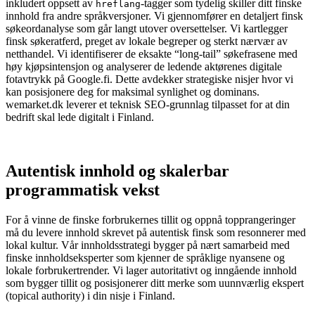
inkludert oppsett av
-tagger som tydelig skiller ditt finske
hreflang
innhold fra andre språkversjoner. Vi gjennomfører en detaljert finsk
søkeordanalyse som går langt utover oversettelser. Vi kartlegger
finsk søkeratferd, preget av lokale begreper og sterkt nærvær av
netthandel. Vi identifiserer de eksakte “long-tail” søkefrasene med
høy kjøpsintensjon og analyserer de ledende aktørenes digitale
fotavtrykk på Google.fi. Dette avdekker strategiske nisjer hvor vi
kan posisjonere deg for maksimal synlighet og dominans.
wemarket.dk leverer et teknisk SEO-grunnlag tilpasset for at din
bedrift skal lede digitalt i Finland.
Autentisk innhold og skalerbar
programmatisk vekst
For å vinne de finske forbrukernes tillit og oppnå topprangeringer
må du levere innhold skrevet på autentisk finsk som resonnerer med
lokal kultur. Vår innholdsstrategi bygger på nært samarbeid med
finske innholdseksperter som kjenner de språklige nyansene og
lokale forbrukertrender. Vi lager autoritativt og inngående innhold
som bygger tillit og posisjonerer ditt merke som uunnværlig ekspert
(topical authority) i din nisje i Finland.