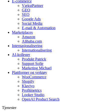
E-commerce
VækstPartner
GEO
SEO
Google Ads
Social Media
E-mail & Automation
Marketplaces
Amazon
Alibaba.com
Internasjonalisering
Internationalisering
AI-kolleger
Produkt Patrick
Support Sofie
Marketing Michael
Plattformer og verktøy
WooCommerce
Shopify
Klaviyo
Profitmetrics
Looker Studio
OpenAI Product Search
Tjenester