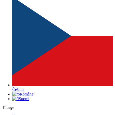
Čeština
Română
Suomi
Tilbage