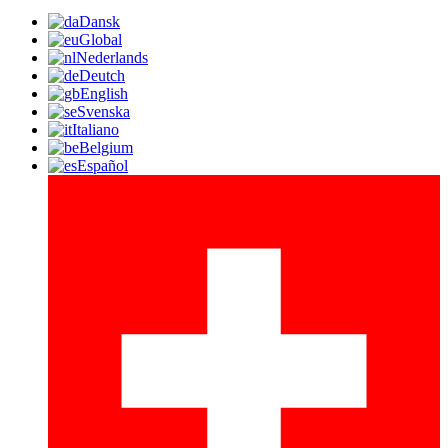
Dansk
Global
Nederlands
Deutch
English
Svenska
Italiano
Belgium
Español