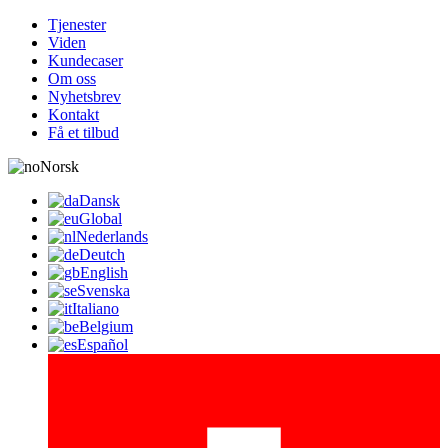
Tjenester
Viden
Kundecaser
Om oss
Nyhetsbrev
Kontakt
Få et tilbud
Norsk
Dansk
Global
Nederlands
Deutch
English
Svenska
Italiano
Belgium
Español