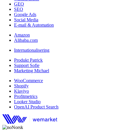
GEO
SEO
Google Ads
Social Media
E-mail & Automation
Amazon
Alibaba.com
Internationalisering
Produkt Patrick
Support Sofie
Marketing Michael
WooCommerce
Shopify
Klaviyo
Profitmetrics
Looker Studio
OpenAI Product Search
Norsk