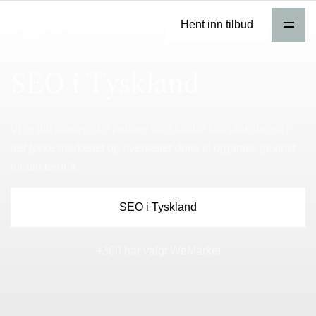
Hent inn tilbud
SEO i Tyskland
Vi er din strategiske partner som forstår kompleksiteten i
det tyske markedet og oversetter dette til organisk gevinst
for din bedrift.
SEO i Tyskland
+300 har valgt WeMarket