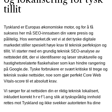
tillit
Tyskland er Europas økonomiske motor, og for å få
suksess her må SEO-innsatsen din være presis og
pålitelig. Hos wemarket.dk vet vi at det tyske digitale
markedet stiller spesielt høye krav til teknisk perfeksjon og
tillit. Vi starter med en grundig teknisk SEO-analyse av
nettstedet ditt, der vi identifiserer og løser strukturelle og
hastighetsrelaterte flaskehalser som kan hindre rangering
på Google.de. Tyske forbrukere er svært kritiske til trege og
teknisk svake nettsider, noe som gjør perfekt Core Web
Vitals-score til et absolutt krav.
Vi sørger for at nettsiden din er riktig teknisk lokalisert,
hreflang
inkludert korrekt
slik at tyskspråklig innhold
rettes mot Tyskland og ikke svekker autoriteten fra dine
andre språkversjoner. Vår suksess i Tyskland skyldes