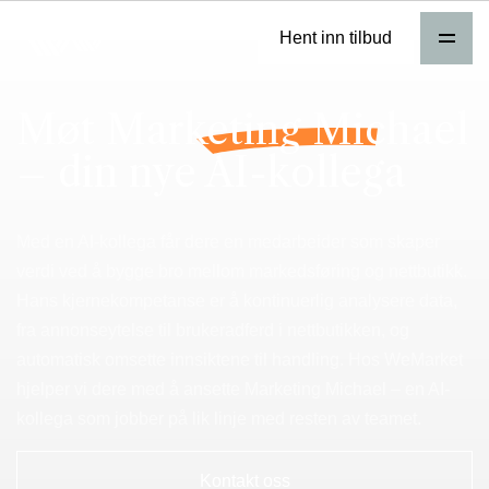
Hent inn tilbud
Møt
Marketing Michael
– din nye AI-kollega
Med en AI-kollega får dere en medarbeider som skaper
verdi ved å bygge bro mellom markedsføring og nettbutikk.
Hans kjernekompetanse er å kontinuerlig analysere data,
fra annonseytelse til brukeradferd i nettbutikken, og
automatisk omsette innsiktene til handling. Hos WeMarket
hjelper vi dere med å ansette Marketing Michael – en AI-
kollega som jobber på lik linje med resten av teamet.
Kontakt oss