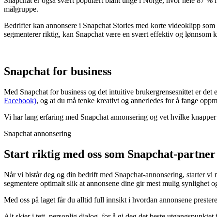
Snapchat er også svært populært blant unge i Norge, hvor hele 87 % i 
målgruppe.
Bedrifter kan annonsere i Snapchat Stories med korte videoklipp som 
segmenterer riktig, kan Snapchat være en svært effektiv og lønnsom 
Snapchat for business
Med Snapchat for business og det intuitive brukergrensesnittet er de
Facebook)
, og at du må tenke kreativt og annerledes for å fange oppm
Vi har lang erfaring med Snapchat annonsering og vet hvilke knapper s
Snapchat annonsering
Start riktig med oss som Snapchat-partner
Når vi bistår deg og din bedrift med Snapchat-annonsering, starter v
segmentere optimalt slik at annonsene dine gir mest mulig synlighet og
Med oss på laget får du alltid full innsikt i hvordan annonsene prestere
Alt skjer i tett, personlig dialog, for å gi deg det beste utgangspunkte