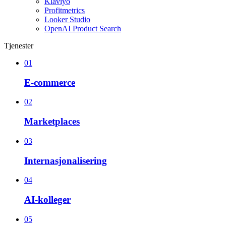
Klaviyo
Profitmetrics
Looker Studio
OpenAI Product Search
Tjenester
01
E-commerce
02
Marketplaces
03
Internasjonalisering
04
AI-kolleger
05