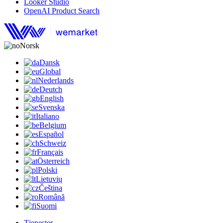
Looker Studio
OpenAI Product Search
Norsk
Dansk
Global
Nederlands
Deutch
English
Svenska
Italiano
Belgium
Español
Schweiz
Français
Österreich
Polski
Lietuvių
Čeština
Română
Suomi
Tjenester