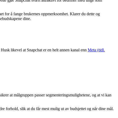
ette gjør Snapchat svært attraktivt for bedrifter med unge som
het for å fange brukernes oppmerksomhet. Klarer du dette og
nsebudskapene dine.
. Husk likevel at Snapchat er en helt annen kanal enn
Meta (tidl.
sikrer at målgruppen passer segmenteringsmulighetene, og at vi kan
re forhold, slik at du får mest mulig ut av budsjettet og når dine mål.