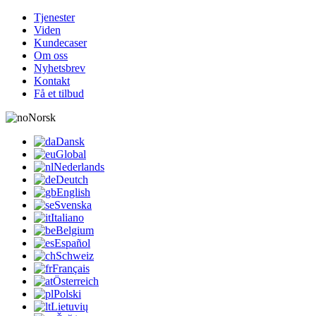
Tjenester
Viden
Kundecaser
Om oss
Nyhetsbrev
Kontakt
Få et tilbud
Norsk
Dansk
Global
Nederlands
Deutch
English
Svenska
Italiano
Belgium
Español
Schweiz
Français
Österreich
Polski
Lietuvių