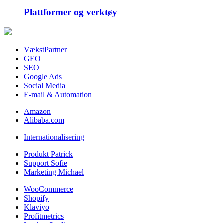
Plattformer og verktøy
VækstPartner
GEO
SEO
Google Ads
Social Media
E-mail & Automation
Amazon
Alibaba.com
Internationalisering
Produkt Patrick
Support Sofie
Marketing Michael
WooCommerce
Shopify
Klaviyo
Profitmetrics