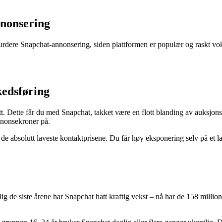
nonsering
vurdere Snapchat-annonsering, siden plattformen er populær og raskt v
edsføring
tt. Dette får du med Snapchat, takket være en flott blanding av auksjons
nnonsekroner på.
 de absolutt laveste kontaktprisene. Du får høy eksponering selv på et l
ig de siste årene har Snapchat hatt kraftig vekst – nå har de 158 millio