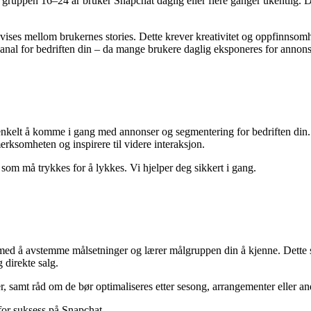
gruppen 16–24 år bruker Snapchat daglig eller flere ganger ukentlig. D
vises mellom brukernes stories. Dette krever kreativitet og oppfinnsom
kanal for bedriften din – da mange brukere daglig eksponeres for anno
t enkelt å komme i gang med annonser og segmentering for bedriften din
erksomheten og inspirere til videre interaksjon.
om må trykkes for å lykkes. Vi hjelper deg sikkert i gang.
i med å avstemme målsetninger og lærer målgruppen din å kjenne. Dette 
 direkte salg.
r, samt råd om de bør optimaliseres etter sesong, arrangementer eller and
t for suksess på Snapchat.