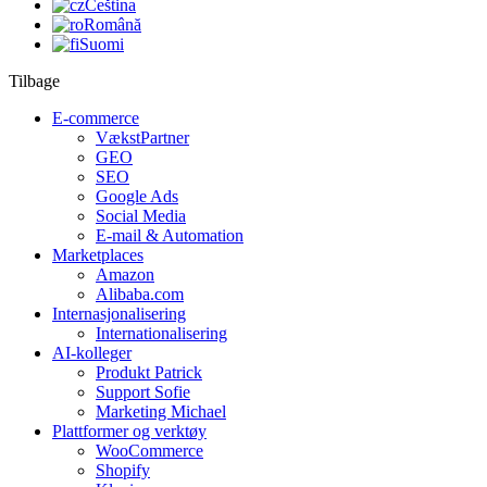
Čeština
Română
Suomi
Tilbage
E-commerce
VækstPartner
GEO
SEO
Google Ads
Social Media
E-mail & Automation
Marketplaces
Amazon
Alibaba.com
Internasjonalisering
Internationalisering
AI-kolleger
Produkt Patrick
Support Sofie
Marketing Michael
Plattformer og verktøy
WooCommerce
Shopify