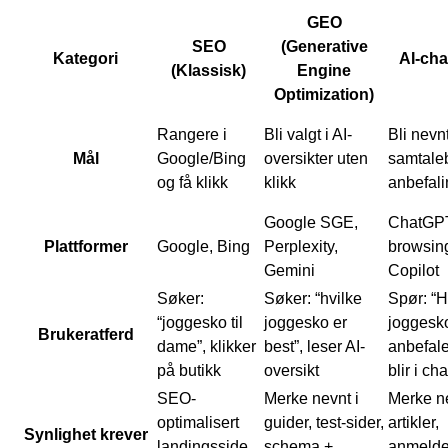
GEO
SEO
(Generative
Kategori
AI-cha
(Klassisk)
Engine
Optimization)
Rangere i
Bli valgt i AI-
Bli nevnt
Mål
Google/Bing
oversikter uten
samtale
og få klikk
klikk
anbefali
Google SGE,
ChatGP
Plattformer
Google, Bing
Perplexity,
browsin
Gemini
Copilot
Søker:
Søker: “hvilke
Spør: “H
“joggesko til
joggesko er
joggesk
Brukeratferd
dame”, klikker
best”, leser AI-
anbefale
på butikk
oversikt
blir i cha
SEO-
Merke nevnt i
Merke ne
optimalisert
guider, test-sider,
artikler,
Synlighet krever
landingsside
schema +
anmelde