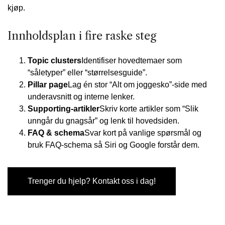
kjøp.
Innholdsplan i fire raske steg
Topic clusters
Identifiser hovedtemaer som
“såletyper” eller “størrelsesguide”.
Pillar page
Lag én stor “Alt om joggesko”-side med
underavsnitt og interne lenker.
Supporting-artikler
Skriv korte artikler som “Slik
unngår du gnagsår” og lenk til hovedsiden.
FAQ & schema
Svar kort på vanlige spørsmål og
bruk FAQ-schema så Siri og Google forstår dem.
Trenger du hjelp? Kontakt oss i dag!