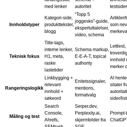
med lenker
autoritet
testsider
“Topp 5
Kategori-side,
Artikler/
joggesko”-guide,
Innholdstyper
produkttekster,
som nev
ekspertuttalelser,
blogg
merkeva
video, schema
Title-tags,
Lettlest,
interne lenker,
Schema markup,
troverdi
Teknisk fokus
H1, meta,
E-E-A-T, topical
innhold
raske
authority
merker o
lastetider
Linkbygging +
AI hente
Enitetssignaler,
relevant
sitater fr
Rangeringslogikk
mentions,
innhold +
autoritat
formatvalg
søkeord
sider/lis
Search
Serper.dev,
Console,
Perplexity.ai,
Prompt-t
Måling og test
Ahrefs,
skjermbilder fra
ChatGP
SEMrush
SGE