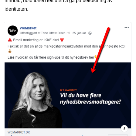
innhold, hold tonen lett uten å gå på bekostning av
identiteten.