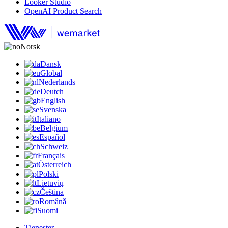
Looker Studio
OpenAI Product Search
Norsk
Dansk
Global
Nederlands
Deutch
English
Svenska
Italiano
Belgium
Español
Schweiz
Français
Österreich
Polski
Lietuvių
Čeština
Română
Suomi
Tjenester