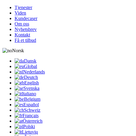
Tjenester
Viden
Kundecaser
Om oss
Nyhetsbrev
Kontakt
Få et tilbud
Norsk
Dansk
Global
Nederlands
Deutch
English
Svenska
Italiano
Belgium
Español
Schweiz
Français
Österreich
Polski
Lietuvių