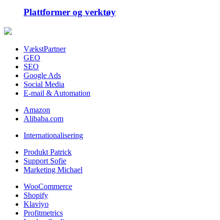
Plattformer og verktøy
VækstPartner
GEO
SEO
Google Ads
Social Media
E-mail & Automation
Amazon
Alibaba.com
Internationalisering
Produkt Patrick
Support Sofie
Marketing Michael
WooCommerce
Shopify
Klaviyo
Profitmetrics