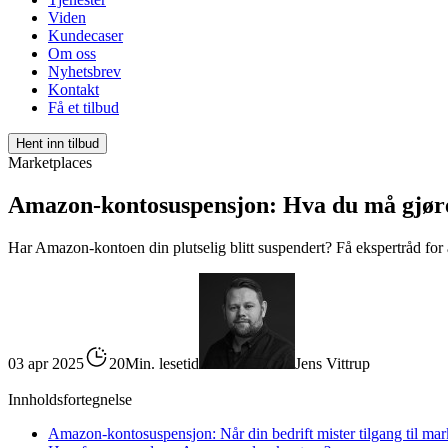
Viden
Kundecaser
Om oss
Nyhetsbrev
Kontakt
Få et tilbud
Hent inn tilbud
Marketplaces
Amazon-kontosuspensjon: Hva du må gjøre n
Har Amazon-kontoen din plutselig blitt suspendert? Få ekspertråd for
03 apr 2025
20Min. lesetid
Jens Vittrup
Innholdsfortegnelse
Amazon-kontosuspensjon: Når din bedrift mister tilgang til ma