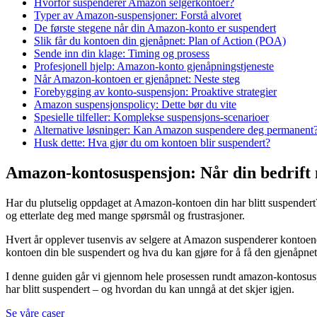
Hvorfor suspenderer Amazon selgerkontoer?
Typer av Amazon-suspensjoner: Forstå alvoret
De første stegene når din Amazon-konto er suspendert
Slik får du kontoen din gjenåpnet: Plan of Action (POA)
Sende inn din klage: Timing og prosess
Profesjonell hjelp: Amazon-konto gjenåpningstjeneste
Når Amazon-kontoen er gjenåpnet: Neste steg
Forebygging av konto-suspensjon: Proaktive strategier
Amazon suspensjonspolicy: Dette bør du vite
Spesielle tilfeller: Komplekse suspensjons-scenarioer
Alternative løsninger: Kan Amazon suspendere deg permanent
Husk dette: Hva gjør du om kontoen blir suspendert?
Amazon-kontosuspensjon: Når din bedrift m
Har du plutselig oppdaget at Amazon-kontoen din har blitt suspende
og etterlate deg med mange spørsmål og frustrasjoner.
Hvert år opplever tusenvis av selgere at Amazon suspenderer kontoene 
kontoen din ble suspendert og hva du kan gjøre for å få den gjenåpnet
I denne guiden går vi gjennom hele prosessen rundt amazon-kontosusp
har blitt suspendert – og hvordan du kan unngå at det skjer igjen.
Se våre caser