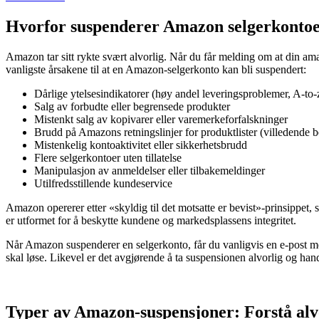
Hvorfor suspenderer Amazon selgerkonto
Amazon tar sitt rykte svært alvorlig. Når du får melding om at din a
vanligste årsakene til at en Amazon-selgerkonto kan bli suspendert:
Dårlige ytelsesindikatorer (høy andel leveringsproblemer, A-to
Salg av forbudte eller begrensede produkter
Mistenkt salg av kopivarer eller varemerkeforfalskninger
Brudd på Amazons retningslinjer for produktlister (villedende bes
Mistenkelig kontoaktivitet eller sikkerhetsbrudd
Flere selgerkontoer uten tillatelse
Manipulasjon av anmeldelser eller tilbakemeldinger
Utilfredsstillende kundeservice
Amazon opererer etter «skyldig til det motsatte er bevist»-prinsippet, s
er utformet for å beskytte kundene og markedsplassens integritet.
Når Amazon suspenderer en selgerkonto, får du vanligvis en e-post med
skal løse. Likevel er det avgjørende å ta suspensionen alvorlig og han
Typer av Amazon-suspensjoner: Forstå alv