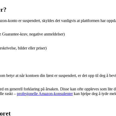
er?
mazon-konto er suspendert, skyldes det vanligvis at plattformen har opp
-z Guarantee-krav, negative anmeldelser)
krivelse, bilder eller priser)
om betyr at når kontoen din først er suspendert, er det opp til deg å bevi
 en generell forklaring på årsaken. Disse kan ofte oppleves som lite d
dle raskt –
profesjonelle Amazon-konsulenter
kan hjelpe deg å tyde mel
oret