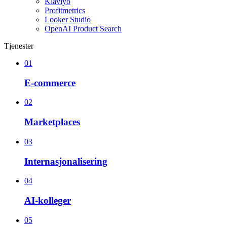
Klaviyo
Profitmetrics
Looker Studio
OpenAI Product Search
Tjenester
01
E-commerce
02
Marketplaces
03
Internasjonalisering
04
AI-kolleger
05