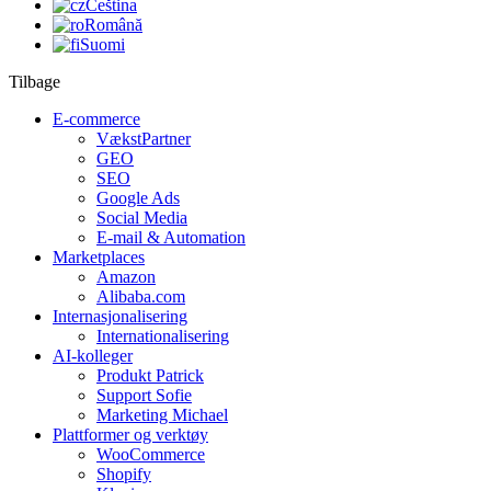
Čeština
Română
Suomi
Tilbage
E-commerce
VækstPartner
GEO
SEO
Google Ads
Social Media
E-mail & Automation
Marketplaces
Amazon
Alibaba.com
Internasjonalisering
Internationalisering
AI-kolleger
Produkt Patrick
Support Sofie
Marketing Michael
Plattformer og verktøy
WooCommerce
Shopify