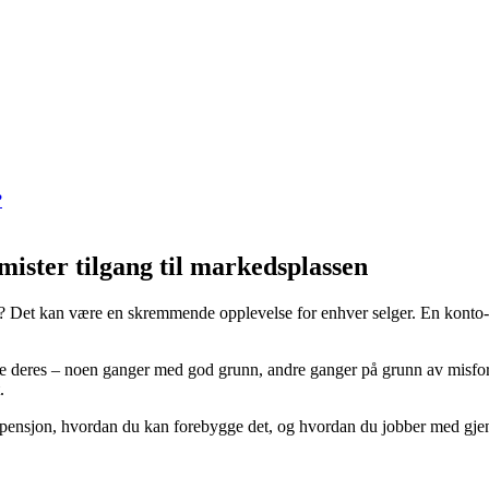
?
ister tilgang til markedsplassen
rt? Det kan være en skremmende opplevelse for enhver selger. En kont
deres – noen ganger med god grunn, andre ganger på grunn av misforståe
.
ensjon, hvordan du kan forebygge det, og hvordan du jobber med gjenå