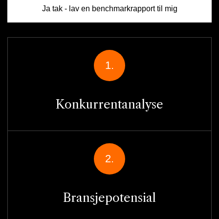
Ja tak - lav en benchmarkrapport til mig
1.
Konkurrentanalyse
2.
Bransjepotensial