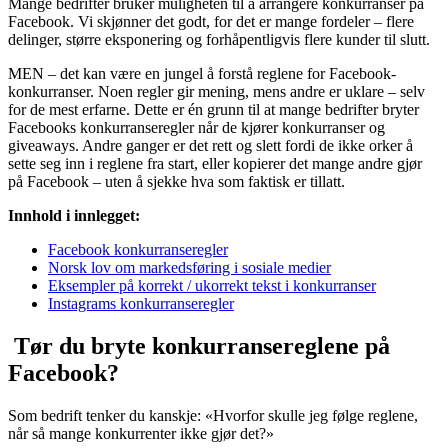
Mange bedrifter bruker muligheten til å arrangere konkurranser på
Facebook. Vi skjønner det godt, for det er mange fordeler – flere
delinger, større eksponering og forhåpentligvis flere kunder til slutt.
MEN – det kan være en jungel å forstå reglene for Facebook-
konkurranser. Noen regler gir mening, mens andre er uklare – selv
for de mest erfarne. Dette er én grunn til at mange bedrifter bryter
Facebooks konkurranseregler når de kjører konkurranser og
giveaways. Andre ganger er det rett og slett fordi de ikke orker å
sette seg inn i reglene fra start, eller kopierer det mange andre gjør
på Facebook – uten å sjekke hva som faktisk er tillatt.
Innhold i innlegget:
Facebook konkurranseregler
Norsk lov om markedsføring i sosiale medier
Eksempler på korrekt / ukorrekt tekst i konkurranser
Instagrams konkurranseregler
Tør du bryte konkurransereglene på
Facebook?
Som bedrift tenker du kanskje: «Hvorfor skulle jeg følge reglene,
når så mange konkurrenter ikke gjør det?»