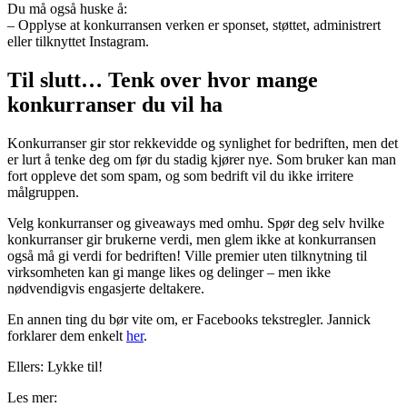
Du må også huske å:
– Opplyse at konkurransen verken er sponset, støttet, administrert
eller tilknyttet Instagram.
Til slutt… Tenk over hvor mange
konkurranser du vil ha
Konkurranser gir stor rekkevidde og synlighet for bedriften, men det
er lurt å tenke deg om før du stadig kjører nye. Som bruker kan man
fort oppleve det som spam, og som bedrift vil du ikke irritere
målgruppen.
Velg konkurranser og giveaways med omhu. Spør deg selv hvilke
konkurranser gir brukerne verdi, men glem ikke at konkurransen
også må gi verdi for bedriften! Ville premier uten tilknytning til
virksomheten kan gi mange likes og delinger – men ikke
nødvendigvis engasjerte deltakere.
En annen ting du bør vite om, er Facebooks tekstregler. Jannick
forklarer dem enkelt
her
.
Ellers: Lykke til!
Les mer: