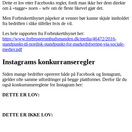
Dette er lov etter Facebooks regler, fordi man ikke ber dem direkte
om å «tagge» noen – selv om de fleste likevel gjør det.
Men Forbrukertilsynet påpeker at venner bør kunne skjule innholdet
fra bedriften i slike tilfeller hvis de vil.
Les hele rapporten fra Forbrukertilsynet her:
https://www.forbrugerombudsmanden.dk/media/46472/2016-
standpunkt-til-nordisk-standpunkt-for-markedsfoering-via-sociale-
medier.pdf
Instagrams konkurranseregler
Siden mange bedrifter opererer både på Facebook og Instagram,
gjelder ofte samme utfordringer på begge plattformer. Derfor får du
også konkurransereglene for Instagram her:
DETTE ER LOV:
DETTE ER IKKE LOV: