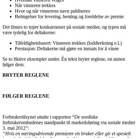
Når vinneren trekkes
Hvor og når vinnerens navn publiseres
Betingelser for levering, henting og foreldelse av premie
Det finnes to typer konkurranser på sosiale medier, og typen må
være tydelig for deltakerne:
Tilfeldighetsbasert: Vinneren trekkes (loddtrekning e.l.)
Prestasjon: Deltakerne må gjøre en innsats for å vinne
Se to fiktive eksempler under. Én tekst bryter reglene, en annen
følger dem.
BRYTER REGLENE
FØLGER REGLENE
Forbrukertilsynet uttalte i rapporten “De nordiske
forbrukerombudenes standpunkt til markedsføring via sosiale medier
3. mai 2012”:
“Hvis en næringsdrivende premierer en bruker eller gir et spesielt