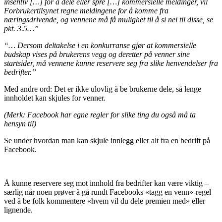
insentiv […] for å dele eller spre […] kommersielle meldinger, vil
Forbrukertilsynet regne meldingene for å komme fra
næringsdrivende, og vennene må få mulighet til å si nei til disse, se
pkt. 3.5…”
“… Dersom deltakelse i en konkurranse gjør at kommersielle
budskap vises på brukerens vegg og deretter på venner sine
startsider, må vennene kunne reservere seg fra slike henvendelser fra
bedrifter.”
Med andre ord: Det er ikke ulovlig å be brukerne dele, så lenge
innholdet kan skjules for venner.
(Merk: Facebook har egne regler for slike ting du også må ta
hensyn til)
Se under hvordan man kan skjule innlegg eller alt fra en bedrift på
Facebook.
Å kunne reservere seg mot innhold fra bedrifter kan være viktig –
særlig når noen prøver å gå rundt Facebooks «tagg en venn»-regel
ved å be folk kommentere «hvem vil du dele premien med» eller
lignende.