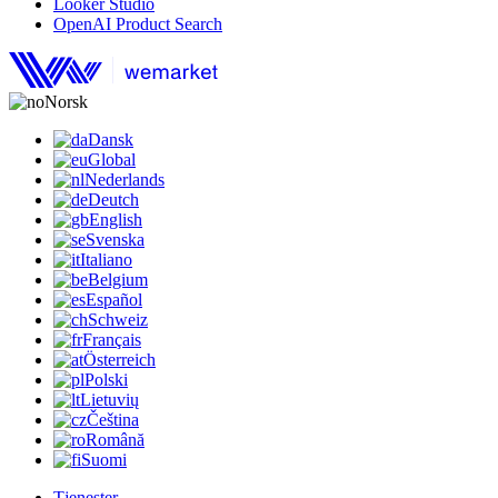
Looker Studio
OpenAI Product Search
Norsk
Dansk
Global
Nederlands
Deutch
English
Svenska
Italiano
Belgium
Español
Schweiz
Français
Österreich
Polski
Lietuvių
Čeština
Română
Suomi
Tjenester