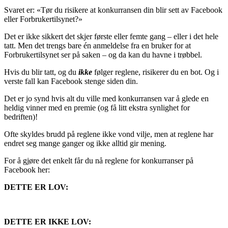
Svaret er: «Tør du risikere at konkurransen din blir sett av Facebook
eller Forbrukertilsynet?»
Det er ikke sikkert det skjer første eller femte gang – eller i det hele
tatt. Men det trengs bare én anmeldelse fra en bruker for at
Forbrukertilsynet ser på saken – og da kan du havne i trøbbel.
Hvis du blir tatt, og du
ikke
følger reglene, risikerer du en bot. Og i
verste fall kan Facebook stenge siden din.
Det er jo synd hvis alt du ville med konkurransen var å glede en
heldig vinner med en premie (og få litt ekstra synlighet for
bedriften)!
Ofte skyldes brudd på reglene ikke vond vilje, men at reglene har
endret seg mange ganger og ikke alltid gir mening.
For å gjøre det enkelt får du nå reglene for konkurranser på
Facebook her:
DETTE ER LOV:
DETTE ER IKKE LOV: