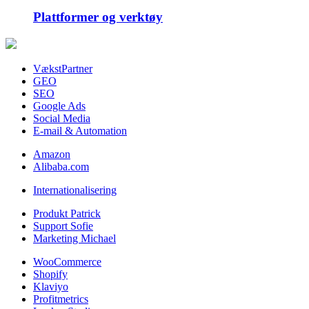
Plattformer og verktøy
VækstPartner
GEO
SEO
Google Ads
Social Media
E-mail & Automation
Amazon
Alibaba.com
Internationalisering
Produkt Patrick
Support Sofie
Marketing Michael
WooCommerce
Shopify
Klaviyo
Profitmetrics