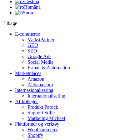
Čeština
Română
Suomi
Tilbage
E-commerce
VækstPartner
GEO
SEO
Google Ads
Social Media
E-mail & Automation
Marketplaces
Amazon
Alibaba.com
Internasjonalisering
Internationalisering
AI-kolleger
Produkt Patrick
Support Sofie
Marketing Michael
Plattformer og verktøy
WooCommerce
Shopify