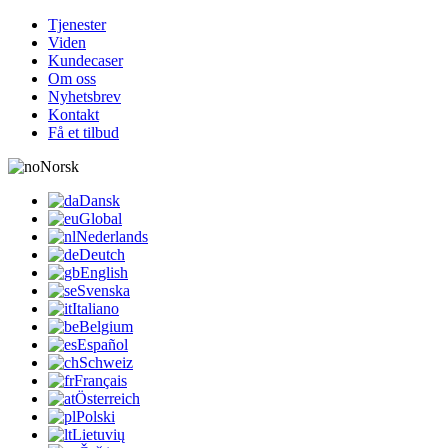
Tjenester
Viden
Kundecaser
Om oss
Nyhetsbrev
Kontakt
Få et tilbud
Norsk
Dansk
Global
Nederlands
Deutch
English
Svenska
Italiano
Belgium
Español
Schweiz
Français
Österreich
Polski
Lietuvių