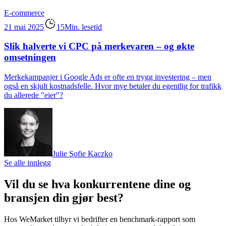
E-commerce
21 mai 2025
15Min. lesetid
Slik halverte vi CPC på merkevaren – og økte
omsetningen
Merkekampanjer i Google Ads er ofte en trygg investering – men
også en skjult kostnadsfelle. Hvor mye betaler du egentlig for trafikk
du allerede "eier"?
Julie Sofie Kaczko
Se alle innlegg
Vil du se hva konkurrentene dine og
bransjen din gjør best?
Hos WeMarket tilbyr vi bedrifter en benchmark-rapport som