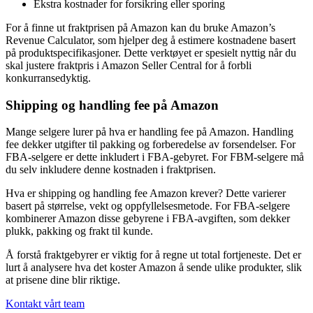
Ekstra kostnader for forsikring eller sporing
For å finne ut fraktprisen på Amazon kan du bruke Amazon’s
Revenue Calculator, som hjelper deg å estimere kostnadene basert
på produktspecifikasjoner. Dette verktøyet er spesielt nyttig når du
skal justere fraktpris i Amazon Seller Central for å forbli
konkurransedyktig.
Shipping og handling fee på Amazon
Mange selgere lurer på hva er handling fee på Amazon. Handling
fee dekker utgifter til pakking og forberedelse av forsendelser. For
FBA-selgere er dette inkludert i FBA-gebyret. For FBM-selgere må
du selv inkludere denne kostnaden i fraktprisen.
Hva er shipping og handling fee Amazon krever? Dette varierer
basert på størrelse, vekt og oppfyllelsesmetode. For FBA-selgere
kombinerer Amazon disse gebyrene i FBA-avgiften, som dekker
plukk, pakking og frakt til kunde.
Å forstå fraktgebyrer er viktig for å regne ut total fortjeneste. Det er
lurt å analysere hva det koster Amazon å sende ulike produkter, slik
at prisene dine blir riktige.
Kontakt vårt team