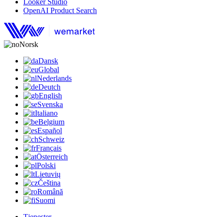
Looker Studio
OpenAI Product Search
Norsk
Dansk
Global
Nederlands
Deutch
English
Svenska
Italiano
Belgium
Español
Schweiz
Français
Österreich
Polski
Lietuvių
Čeština
Română
Suomi
Tjenester