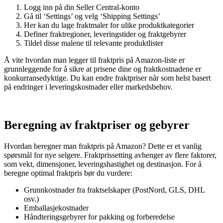
Logg inn på din Seller Central-konto
Gå til ‘Settings’ og velg ‘Shipping Settings’
Her kan du lage fraktmaler for ulike produktkategorier
Definer fraktregioner, leveringstider og fraktgebyrer
Tildel disse malene til relevante produktlister
Å vite hvordan man legger til fraktpris på Amazon-liste er
grunnleggende for å sikre at prisene dine og fraktkostnadene er
konkurransedyktige. Du kan endre fraktpriser når som helst basert
på endringer i leveringskostnader eller markedsbehov.
Beregning av fraktpriser og gebyrer
Hvordan beregner man fraktpris på Amazon? Dette er et vanlig
spørsmål for nye selgere. Fraktprissetting avhenger av flere faktorer,
som vekt, dimensjoner, leveringshastighet og destinasjon. For å
beregne optimal fraktpris bør du vurdere:
Grunnkostnader fra fraktselskaper (PostNord, GLS, DHL
osv.)
Emballasjekostnader
Håndteringsgebyrer for pakking og forberedelse