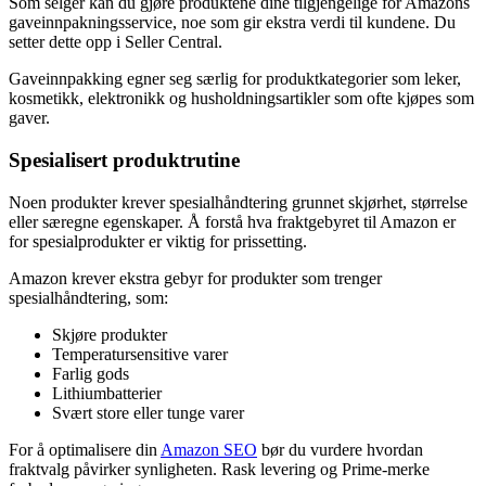
Som selger kan du gjøre produktene dine tilgjengelige for Amazons
gaveinnpakningsservice, noe som gir ekstra verdi til kundene. Du
setter dette opp i Seller Central.
Gaveinnpakking egner seg særlig for produktkategorier som leker,
kosmetikk, elektronikk og husholdningsartikler som ofte kjøpes som
gaver.
Spesialisert produktrutine
Noen produkter krever spesialhåndtering grunnet skjørhet, størrelse
eller særegne egenskaper. Å forstå hva fraktgebyret til Amazon er
for spesialprodukter er viktig for prissetting.
Amazon krever ekstra gebyr for produkter som trenger
spesialhåndtering, som:
Skjøre produkter
Temperatursensitive varer
Farlig gods
Lithiumbatterier
Svært store eller tunge varer
For å optimalisere din
Amazon SEO
bør du vurdere hvordan
fraktvalg påvirker synligheten. Rask levering og Prime-merke