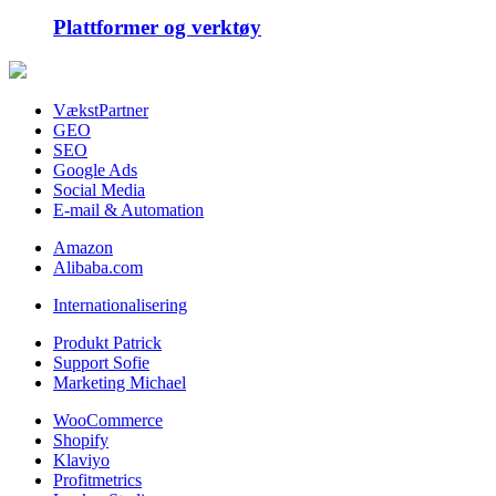
Plattformer og verktøy
VækstPartner
GEO
SEO
Google Ads
Social Media
E-mail & Automation
Amazon
Alibaba.com
Internationalisering
Produkt Patrick
Support Sofie
Marketing Michael
WooCommerce
Shopify
Klaviyo
Profitmetrics