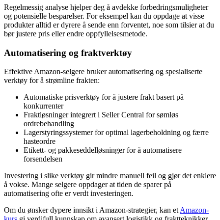
Regelmessig analyse hjelper deg å avdekke forbedringsmuligheter
og potensielle besparelser. For eksempel kan du oppdage at visse
produkter alltid er dyrere å sende enn forventet, noe som tilsier at du
bør justere pris eller endre oppfyllelsesmetode.
Automatisering og fraktverktøy
Effektive Amazon-selgere bruker automatisering og spesialiserte
verktøy for å strømline frakten:
Automatiske prisverktøy for å justere frakt basert på
konkurrenter
Fraktløsninger integrert i Seller Central for sømløs
ordrebehandling
Lagerstyringssystemer for optimal lagerbeholdning og færre
hasteordre
Etikett- og pakkeseddelløsninger for å automatisere
forsendelsen
Investering i slike verktøy gir mindre manuell feil og gjør det enklere
å vokse. Mange selgere oppdager at tiden de sparer på
automatisering ofte er verdt investeringen.
Om du ønsker dypere innsikt i Amazon-strategier, kan et
Amazon-
kurs
gi verdifull kunnskap om avansert logistikk og fraktteknikker.