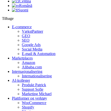
Čeština
Română
Suomi
Tilbage
E-commerce
VækstPartner
GEO
SEO
Google Ads
Social Media
E-mail & Automation
Marketplaces
Amazon
Alibaba.com
Internasjonalisering
Internationalisering
AI-kolleger
Produkt Patrick
Support Sofie
Marketing Michael
Plattformer og verktøy
WooCommerce
Shopify