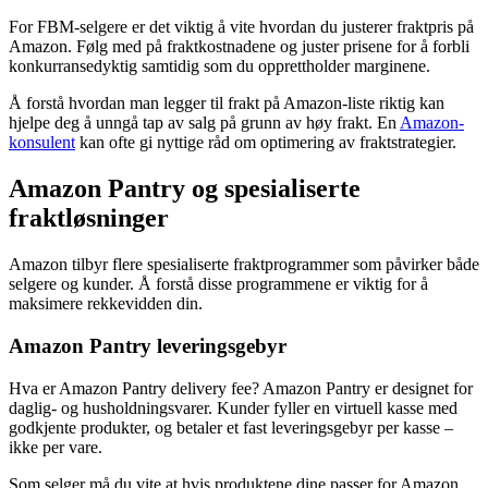
For FBM-selgere er det viktig å vite hvordan du justerer fraktpris på
Amazon. Følg med på fraktkostnadene og juster prisene for å forbli
konkurransedyktig samtidig som du opprettholder marginene.
Å forstå hvordan man legger til frakt på Amazon-liste riktig kan
hjelpe deg å unngå tap av salg på grunn av høy frakt. En
Amazon-
konsulent
kan ofte gi nyttige råd om optimering av fraktstrategier.
Amazon Pantry og spesialiserte
fraktløsninger
Amazon tilbyr flere spesialiserte fraktprogrammer som påvirker både
selgere og kunder. Å forstå disse programmene er viktig for å
maksimere rekkevidden din.
Amazon Pantry leveringsgebyr
Hva er Amazon Pantry delivery fee? Amazon Pantry er designet for
daglig- og husholdningsvarer. Kunder fyller en virtuell kasse med
godkjente produkter, og betaler et fast leveringsgebyr per kasse –
ikke per vare.
Som selger må du vite at hvis produktene dine passer for Amazon