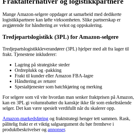
Fraktalternativer og logistikkpartnere
Mange Amazon-selgere oppdager at samarbeid med dedikerte
logistikkpartnere kan løfte virksomheten. Slike partnerskap er
avgjørende for håndtering av vekst og oppskalering.
Tredjepartslogistikk (3PL) for Amazon-selgere
Tredjepartslogistikkleverandører (3PL) hjelper med alt fra lager til
frakt. Tjenestene inkluderer:
Lagring på strategiske steder
Ordreplukk og -pakking
Frakt til kunder eller Amazon FBA-lagre
Håndtering av returer
Spesialtjenester som batchkjøring og merking
For selgere som vil vite hvordan man senker fraktprisen på Amazon,
kan en 3PL gi volumrabatter du kanskje ikke får som enkeltstående
selger. Det kan være spesielt verdifullt når du skalerer opp.
Amazon-markedsføring
og fraktstrategi henger tett sammen. Rask,
pålitelig frakt er et viktig salgsargument du bør fremheve i
produktbeskrivelser og
annonser
.