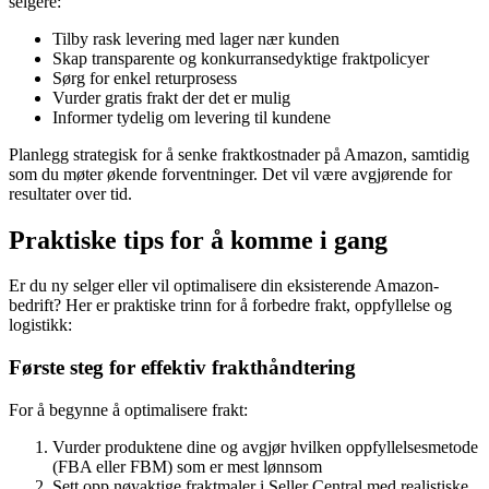
selgere:
Tilby rask levering med lager nær kunden
Skap transparente og konkurransedyktige fraktpolicyer
Sørg for enkel returprosess
Vurder gratis frakt der det er mulig
Informer tydelig om levering til kundene
Planlegg strategisk for å senke fraktkostnader på Amazon, samtidig
som du møter økende forventninger. Det vil være avgjørende for
resultater over tid.
Praktiske tips for å komme i gang
Er du ny selger eller vil optimalisere din eksisterende Amazon-
bedrift? Her er praktiske trinn for å forbedre frakt, oppfyllelse og
logistikk:
Første steg for effektiv frakthåndtering
For å begynne å optimalisere frakt:
Vurder produktene dine og avgjør hvilken oppfyllelsesmetode
(FBA eller FBM) som er mest lønnsom
Sett opp nøyaktige fraktmaler i Seller Central med realistiske