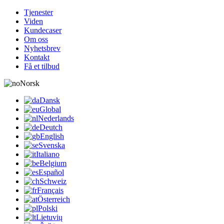
Tjenester
Viden
Kundecaser
Om oss
Nyhetsbrev
Kontakt
Få et tilbud
Norsk
Dansk
Global
Nederlands
Deutch
English
Svenska
Italiano
Belgium
Español
Schweiz
Français
Österreich
Polski
Lietuvių