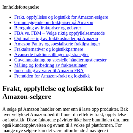
Innholdsfortegnelse
Frakt, oppfyllelse og logistikk for Amazon-selgere
Grunnleggende om fraktpriser på Amazon
Beregning av fraktpriser og gebyrer
FBA vs. FBM – Velge riktig oppfyllelsesmetode
Optimalisering av fraktkostnader på Amazon
Amazon Pantry og spesialiserte fraktløsninger
Fraktalternativer og logistikkpartnere
Avanserte fraktinnstillinger og strategier
Gaveinnpakning og spesielle håndteringstjenester
Måling og forbedring av fraktresultater
Innsending av varer til Amazon FBA
Fremtiden for Amazon-frakt og logistikk
Frakt, oppfyllelse og logistikk for
Amazon-selgere
Å selge på Amazon handler om mer enn å laste opp produkter. Bak
hver vellykket Amazon-bedrift finner du effektiv frakt, oppfyllelse
og logistikk. Disse faktorene påvirker ikke bare bunnlinjen din, men
også kundeopplevelsen og evnen til å vokse på plattformen. For
mange nye selgere kan det være utfordrende å navigere i