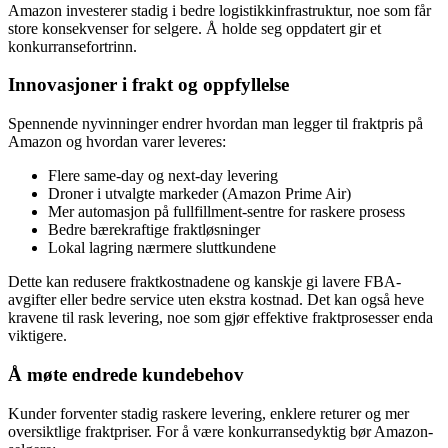
Amazon investerer stadig i bedre logistikkinfrastruktur, noe som får
store konsekvenser for selgere. Å holde seg oppdatert gir et
konkurransefortrinn.
Innovasjoner i frakt og oppfyllelse
Spennende nyvinninger endrer hvordan man legger til fraktpris på
Amazon og hvordan varer leveres:
Flere same-day og next-day levering
Droner i utvalgte markeder (Amazon Prime Air)
Mer automasjon på fullfillment-sentre for raskere prosess
Bedre bærekraftige fraktløsninger
Lokal lagring nærmere sluttkundene
Dette kan redusere fraktkostnadene og kanskje gi lavere FBA-
avgifter eller bedre service uten ekstra kostnad. Det kan også heve
kravene til rask levering, noe som gjør effektive fraktprosesser enda
viktigere.
Å møte endrede kundebehov
Kunder forventer stadig raskere levering, enklere returer og mer
oversiktlige fraktpriser. For å være konkurransedyktig bør Amazon-