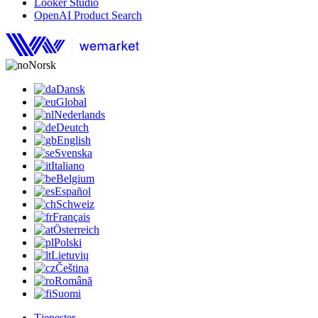
Looker Studio
OpenAI Product Search
Norsk
Dansk
Global
Nederlands
Deutch
English
Svenska
Italiano
Belgium
Español
Schweiz
Français
Österreich
Polski
Lietuvių
Čeština
Română
Suomi
Tjenester