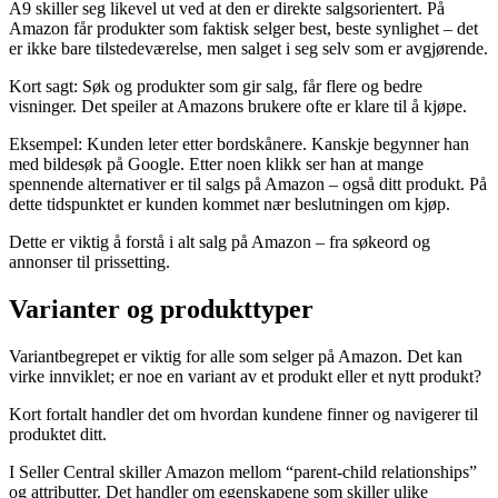
A9 skiller seg likevel ut ved at den er direkte salgsorientert. På
Amazon får produkter som faktisk selger best, beste synlighet – det
er ikke bare tilstedeværelse, men salget i seg selv som er avgjørende.
Kort sagt: Søk og produkter som gir salg, får flere og bedre
visninger. Det speiler at Amazons brukere ofte er klare til å kjøpe.
Eksempel: Kunden leter etter bordskånere. Kanskje begynner han
med bildesøk på Google. Etter noen klikk ser han at mange
spennende alternativer er til salgs på Amazon – også ditt produkt. På
dette tidspunktet er kunden kommet nær beslutningen om kjøp.
Dette er viktig å forstå i alt salg på Amazon – fra søkeord og
annonser til prissetting.
Varianter og produkttyper
Variantbegrepet er viktig for alle som selger på Amazon. Det kan
virke innviklet; er noe en variant av et produkt eller et nytt produkt?
Kort fortalt handler det om hvordan kundene finner og navigerer til
produktet ditt.
I Seller Central skiller Amazon mellom “parent-child relationships”
og attributter. Det handler om egenskapene som skiller ulike