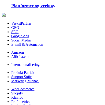
Plattformer og verktøy
VækstPartner
GEO
SEO
Google Ads
Social Media
E-mail & Automation
Amazon
Alibaba.com
Internationalisering
Produkt Patrick
Support Sofie
Marketing Michael
WooCommerce
Shopify
Klaviyo
Profitmetrics