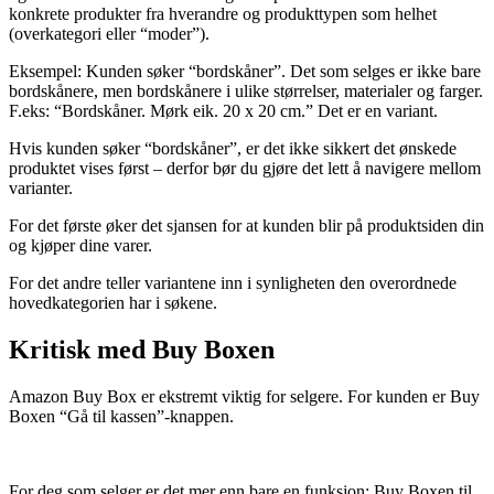
konkrete produkter fra hverandre og produkttypen som helhet
(overkategori eller “moder”).
Eksempel: Kunden søker “bordskåner”. Det som selges er ikke bare
bordskånere, men bordskånere i ulike størrelser, materialer og farger.
F.eks: “Bordskåner. Mørk eik. 20 x 20 cm.” Det er en variant.
Hvis kunden søker “bordskåner”, er det ikke sikkert det ønskede
produktet vises først – derfor bør du gjøre det lett å navigere mellom
varianter.
For det første øker det sjansen for at kunden blir på produktsiden din
og kjøper dine varer.
For det andre teller variantene inn i synligheten den overordnede
hovedkategorien har i søkene.
Kritisk med Buy Boxen
Amazon Buy Box er ekstremt viktig for selgere. For kunden er Buy
Boxen “Gå til kassen”-knappen.
For deg som selger er det mer enn bare en funksjon; Buy Boxen til