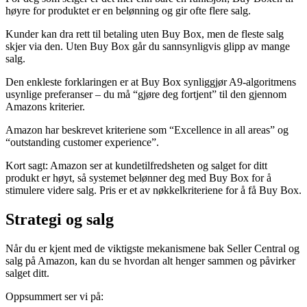
høyre for produktet er en belønning og gir ofte flere salg.
Kunder kan dra rett til betaling uten Buy Box, men de fleste salg
skjer via den. Uten Buy Box går du sannsynligvis glipp av mange
salg.
Den enkleste forklaringen er at Buy Box synliggjør A9-algoritmens
usynlige preferanser – du må “gjøre deg fortjent” til den gjennom
Amazons kriterier.
Amazon har beskrevet kriteriene som “Excellence in all areas” og
“outstanding customer experience”.
Kort sagt: Amazon ser at kundetilfredsheten og salget for ditt
produkt er høyt, så systemet belønner deg med Buy Box for å
stimulere videre salg. Pris er et av nøkkel­kriteriene for å få Buy Box.
Strategi og salg
Når du er kjent med de viktigste mekanismene bak Seller Central og
salg på Amazon, kan du se hvordan alt henger sammen og påvirker
salget ditt.
Oppsummert ser vi på: