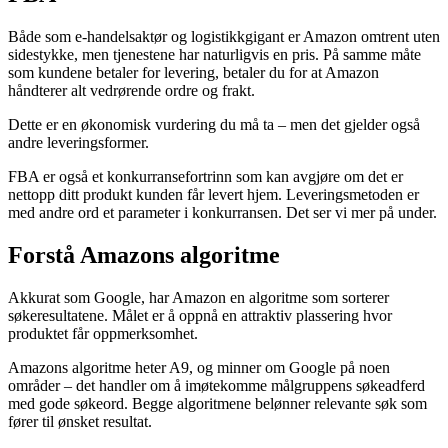
Både som e-handelsaktør og logistikkgigant er Amazon omtrent uten
sidestykke, men tjenestene har naturligvis en pris. På samme måte
som kundene betaler for levering, betaler du for at Amazon
håndterer alt vedrørende ordre og frakt.
Dette er en økonomisk vurdering du må ta – men det gjelder også
andre leveringsformer.
FBA er også et konkurransefortrinn som kan avgjøre om det er
nettopp ditt produkt kunden får levert hjem. Leveringsmetoden er
med andre ord et parameter i konkurransen. Det ser vi mer på under.
Forstå Amazons algoritme
Akkurat som Google, har Amazon en algoritme som sorterer
søkeresultatene. Målet er å oppnå en attraktiv plassering hvor
produktet får oppmerksomhet.
Amazons algoritme heter A9, og minner om Google på noen
områder – det handler om å imøtekomme målgruppens søkeadferd
med gode søkeord. Begge algoritmene belønner relevante søk som
fører til ønsket resultat.