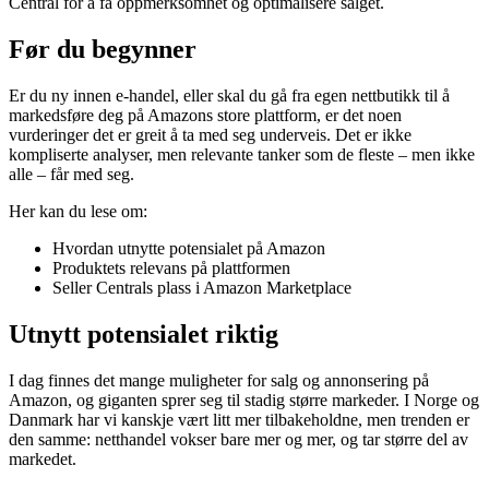
Central for å få oppmerksomhet og optimalisere salget.
Før du begynner
Er du ny innen e-handel, eller skal du gå fra egen nettbutikk til å
markedsføre deg på Amazons store plattform, er det noen
vurderinger det er greit å ta med seg underveis. Det er ikke
kompliserte analyser, men relevante tanker som de fleste – men ikke
alle – får med seg.
Her kan du lese om:
Hvordan utnytte potensialet på Amazon
Produktets relevans på plattformen
Seller Centrals plass i Amazon Marketplace
Utnytt potensialet riktig
I dag finnes det mange muligheter for salg og annonsering på
Amazon, og giganten sprer seg til stadig større markeder. I Norge og
Danmark har vi kanskje vært litt mer tilbakeholdne, men trenden er
den samme: netthandel vokser bare mer og mer, og tar større del av
markedet.