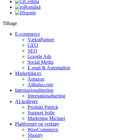
Čeština
Română
Suomi
Tilbage
E-commerce
VækstPartner
GEO
SEO
Google Ads
Social Media
E-mail & Automation
Marketplaces
Amazon
Alibaba.com
Internasjonalisering
Internationalisering
AI-kolleger
Produkt Patrick
Support Sofie
Marketing Michael
Plattformer og verktøy
WooCommerce
Shopify