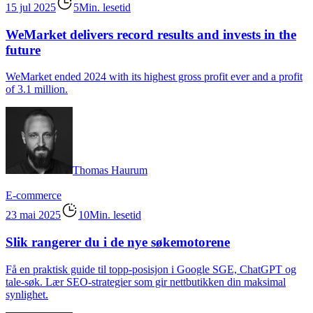
15 jul 2025
5Min. lesetid
WeMarket delivers record results and invests in the
future
WeMarket ended 2024 with its highest gross profit ever and a profit
of 3.1 million.
Thomas Haurum
E-commerce
23 mai 2025
10Min. lesetid
Slik rangerer du i de nye søkemotorene
Få en praktisk guide til topp-posisjon i Google SGE, ChatGPT og
tale-søk. Lær SEO-strategier som gir nettbutikken din maksimal
synlighet.