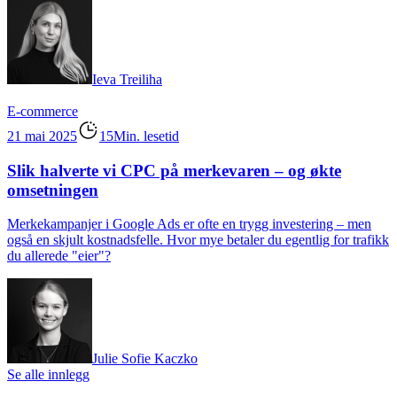
Ieva Treiliha
E-commerce
21 mai 2025
15Min. lesetid
Slik halverte vi CPC på merkevaren – og økte
omsetningen
Merkekampanjer i Google Ads er ofte en trygg investering – men
også en skjult kostnadsfelle. Hvor mye betaler du egentlig for trafikk
du allerede "eier"?
Julie Sofie Kaczko
Se alle innlegg