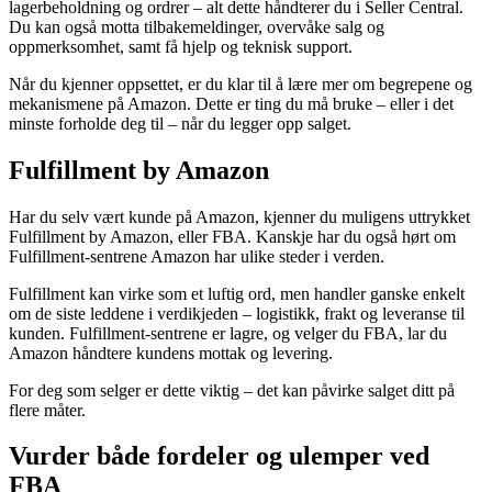
lagerbeholdning og ordrer – alt dette håndterer du i Seller Central.
Du kan også motta tilbakemeldinger, overvåke salg og
oppmerksomhet, samt få hjelp og teknisk support.
Når du kjenner oppsettet, er du klar til å lære mer om begrepene og
mekanismene på Amazon. Dette er ting du må bruke – eller i det
minste forholde deg til – når du legger opp salget.
Fulfillment by Amazon
Har du selv vært kunde på Amazon, kjenner du muligens uttrykket
Fulfillment by Amazon, eller FBA. Kanskje har du også hørt om
Fulfillment-sentrene Amazon har ulike steder i verden.
Fulfillment kan virke som et luftig ord, men handler ganske enkelt
om de siste leddene i verdikjeden – logistikk, frakt og leveranse til
kunden. Fulfillment-sentrene er lagre, og velger du FBA, lar du
Amazon håndtere kundens mottak og levering.
For deg som selger er dette viktig – det kan påvirke salget ditt på
flere måter.
Vurder både fordeler og ulemper ved
FBA