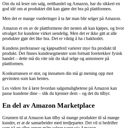
Om du nå leser om salg, netthandel og Amazon, har du sikkert en
god idé om at produktet ditt kan gjøre det bra på plattformen.
Men det er mange vurderinger å ta før man blir selger på Amazon.
Amazon er en av de plattformene der nesten alt kan kjøpes, og hvor
utvalget for kundene virker uendelig. Men det er ikke gitt at alle
produkter gjør det like bra. Det er viktig å ha i bakhodet.
Kundens preferanser og kjøpsatferd varierer mye fra produkt til
produkt. Det finnes kundesegmenter som fortsatt foretrekker fysisk
handel – dette må du vite når du skal selge og annonsere på
plattformen.
Konkurransen er stor, og innsatsen din må gi mening opp mot
gevinsten som kan hentes.
Les videre for å lære hvordan salgs­mulighetene på Amazon kan
passe kundene dine – slik du kjenner dem – og det du tilbyr.
En del av Amazon Marketplace
Grunnen til at Amazon kan tilby så mange produkter til så mange
kunder, er at de samarbeider med tredjeparter. Det vil si bedrifter
som på en eller annen måte selger varer via Amazon.