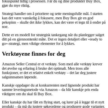
fokuspunkt tidlig i prosessen. Får du og dine produkter Buy Box,
gjør du mye riktig.
Strategi handler om å prioritere og sette meningsfulle mål. I starten
kan det være vanskelig å fokusere, men Buy Box gir en god
pekepinn – skulle det ikke lykkes, kan det være et tegn til å endre på
noe.
Dette er en modell for strategisk tankegang når du planlegger salget
ditt på en gjennomtenkt måte. Det er ingen detaljert eller «ready to
go»-strategi, men viktige elementer for å lykkes.
Verktøyene finnes for deg
Amazon Seller Central er et verktøy. Som med alle verktøy krever
det øvelse og erfaring å bruke det optimalt. Men tross alle
funksjoner, er det et relativt enkelt verktøy – det lar deg justere
salgsinnsatsen løpende.
Kanskje oppdager du at konkurrenten med lignende produkt har
samme leveringsmetode via Amazon – da blir kanskje pris enda
viktigere om du skal få Buy Box.
Eller kanskje du har fått en flying start, og lurer på å legge til et nytt
produkt – da må du justere søkeordene og produsere gode varianter.