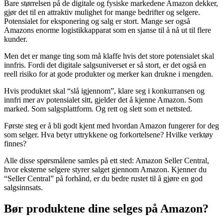
Bare størrelsen på de digitale og fysiske markedene Amazon dekker,
gjør det til en attraktiv mulighet for mange bedrifter og selgere.
Potensialet for eksponering og salg er stort. Mange ser også
Amazons enorme logistikkapparat som en sjanse til å nå ut til flere
kunder.
Men det er mange ting som må klaffe hvis det store potensialet skal
innfris. Fordi det digitale salgsuniverset er så stort, er det også en
reell risiko for at gode produkter og merker kan drukne i mengden.
Hvis produktet skal “slå igjennom”, klare seg i konkurransen og
innfri mer av potensialet sitt, gjelder det å kjenne Amazon. Som
marked. Som salgsplattform. Og rett og slett som et nettsted.
Første steg er å bli godt kjent med hvordan Amazon fungerer for deg
som selger. Hva betyr uttrykkene og forkortelsene? Hvilke verktøy
finnes?
Alle disse spørsmålene samles på ett sted: Amazon Seller Central,
hvor eksterne selgere styrer salget gjennom Amazon. Kjenner du
“Seller Central” på forhånd, er du bedre rustet til å gjøre en god
salgsinnsats.
Bør produktene dine selges på Amazon?