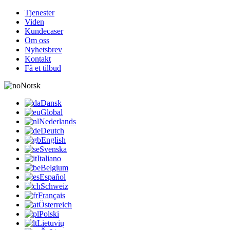
Tjenester
Viden
Kundecaser
Om oss
Nyhetsbrev
Kontakt
Få et tilbud
Norsk
Dansk
Global
Nederlands
Deutch
English
Svenska
Italiano
Belgium
Español
Schweiz
Français
Österreich
Polski
Lietuvių