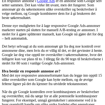
En responsiv annonse i
Google Ads
er en annonse som Google selv
setter sammen. Det kan virke litt uvant, men det fungerer. Som
annonsør gir du søkemotoren ulike overskrifter og beskrivelser å
velge mellom, og Google kombinerer dem for å gi brukeren det
beste søkeresultatet.
Denne nye muligheten for å lage responsive Google Ads-annonser
markerer starten på slutten for manuell A/B-testing av annonser. I
stedet for å gjøre splittester manuelt, kan Google nå gjøre det for deg
– helt automatisk.
Det betyr selvsagt at du som annonsør gir fra deg noe kontroll over
annonsene dine, men hvis du er villig til det, er det gevinster å hente.
Google lar deg vise opptil tre overskrifter i søkeresultatene, hvor det
tidligere kun var plass til to. I tillegg får du 90 tegn til beskrivelsene i
stedet for 80 som i vanlige Google Ads-annonser.
Hva består en responsiv annonse av?
Med det nye responsive annonseformatet kan du legge inn opptil 15
ulike overskrifter som Google kan bytte mellom, og de øvrige
feltene ligner på det du kjenner fra utvidede tekstannonser.
Når du gir Google kontrollen over kombinasjonen av beskrivelser
og overskrifter, må du sørge for at alle potensielle kombinasjoner
fungerer. For eksempel, unngå gjentakelser i annonsene ved å la
hver overskrift handle om ulike unike fordeler eller egenskaper.