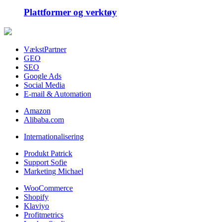
Plattformer og verktøy
VækstPartner
GEO
SEO
Google Ads
Social Media
E-mail & Automation
Amazon
Alibaba.com
Internationalisering
Produkt Patrick
Support Sofie
Marketing Michael
WooCommerce
Shopify
Klaviyo
Profitmetrics