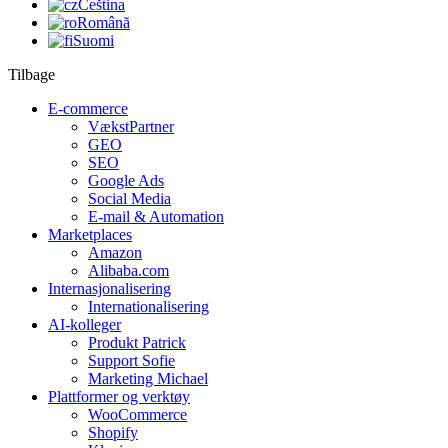
Čeština
Română
Suomi
Tilbage
E-commerce
VækstPartner
GEO
SEO
Google Ads
Social Media
E-mail & Automation
Marketplaces
Amazon
Alibaba.com
Internasjonalisering
Internationalisering
AI-kolleger
Produkt Patrick
Support Sofie
Marketing Michael
Plattformer og verktøy
WooCommerce
Shopify