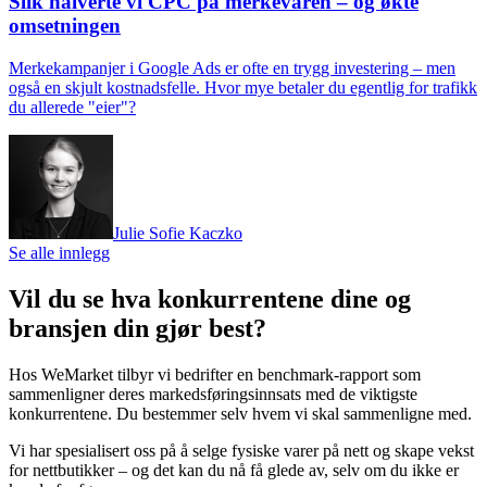
Slik halverte vi CPC på merkevaren – og økte
omsetningen
Merkekampanjer i Google Ads er ofte en trygg investering – men
også en skjult kostnadsfelle. Hvor mye betaler du egentlig for trafikk
du allerede "eier"?
Julie Sofie Kaczko
Se alle innlegg
Vil du se hva konkurrentene dine og
bransjen din gjør best?
Hos WeMarket tilbyr vi bedrifter en benchmark-rapport som
sammenligner deres markedsføringsinnsats med de viktigste
konkurrentene. Du bestemmer selv hvem vi skal sammenligne med.
Vi har spesialisert oss på å selge fysiske varer på nett og skape vekst
for nettbutikker – og det kan du nå få glede av, selv om du ikke er