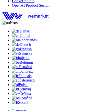
Looker Studio
OpenAI Product Search
Norsk
Dansk
Global
Nederlands
Deutch
English
Svenska
Italiano
Belgium
Español
Schweiz
Français
Österreich
Polski
Lietuvių
Čeština
Română
Suomi
Tjenester