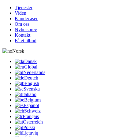
Tjenester
Viden
Kundecaser
Om oss
Nyhetsbrev
Kontakt
Få et tilbud
Norsk
Dansk
Global
Nederlands
Deutch
English
Svenska
Italiano
Belgium
Español
Schweiz
Français
Österreich
Polski
Lietuvių