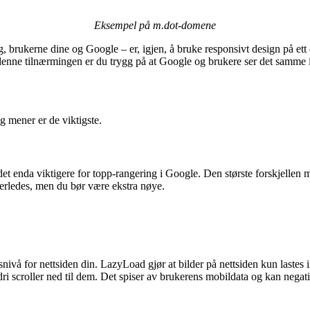
Eksempel på m.dot-domene
, brukerne dine og Google – er, igjen, å bruke responsivt design på ett d
d denne tilnærmingen er du trygg på at Google og brukere ser det samme i
g mener er de viktigste.
det enda viktigere for topp-rangering i Google. Den største forskjellen 
nerledes, men du bør være ekstra nøye.
vå for nettsiden din. LazyLoad gjør at bilder på nettsiden kun lastes i
ri scroller ned til dem. Det spiser av brukerens mobildata og kan negati