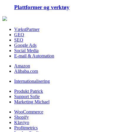
Plattformer og verktøy
VækstPartner
GEO
SEO
Google Ads
Social Media
E-mail & Automation
Amazon
Alibaba.com
Internationalisering
Produkt Patrick
Support Sofie
Marketing Michael
WooCommerce
Shopify
Klaviyo
Profitmetrics