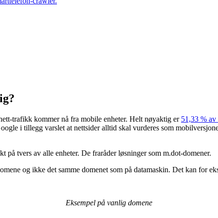
arttelefon-crawler.
ig?
rnett-trafikk kommer nå fra mobile enheter. Helt nøyaktig er
51,33 % av a
gle i tillegg varslet at nettsider alltid skal vurderes som mobilversjo
ikt på tvers av alle enheter. De fraråder løsninger som m.dot-domener.
bdomene og ikke det samme domenet som på datamaskin. Det kan for ekse
Eksempel på vanlig domene