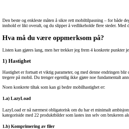
Den beste og enkleste måten å sikre rett mobiltilpasning – for både deg
innhold er likt overalt, og du slipper å vedlikeholde flere steder. Me
Hva må du være oppmerksom på?
Listen kan gjøres lang, men her trekker jeg frem 4 konkrete punkter je
1) Hastighet
Hastighet er fortsatt et viktig parameter, og med denne endringen blir 
tregere på mobil. Du trenger egentlig ikke gjøre noe fundamentalt an
Noen konkrete tiltak som kan gi bedre mobilhastighet er:
1.a) LazyLoad
LazyLoad er nå nærmest obligatorisk om du har et minimalt ambisjonsni
kategoriside med 22 produktbilder som lastes inn selv om brukeren ald
1.b) Komprimering av filer