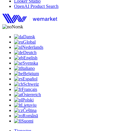
Looker Studio
OpenAI Product Search
Norsk
Dansk
Global
Nederlands
Deutch
English
Svenska
Italiano
Belgium
Español
Schweiz
Français
Österreich
Polski
Lietuvių
Čeština
Română
Suomi
Tjenester