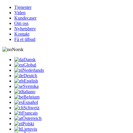
Tjenester
Viden
Kundecaser
Om oss
Nyhetsbrev
Kontakt
Få et tilbud
Norsk
Dansk
Global
Nederlands
Deutch
English
Svenska
Italiano
Belgium
Español
Schweiz
Français
Österreich
Polski
Lietuvių