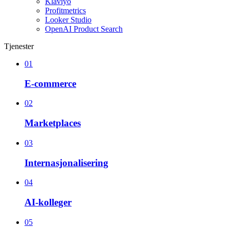
Klaviyo
Profitmetrics
Looker Studio
OpenAI Product Search
Tjenester
01
E-commerce
02
Marketplaces
03
Internasjonalisering
04
AI-kolleger
05