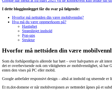
Google har meldt at fra mars 2021 vil de konsekvent kun bruke sin sm
I dette blogginnlegget får du svar på følgende:
Hvorfor må nettsiden din være mobilvennlig?
Hva må du være oppmerksom på?
Hastighet
Strømlinjet innhold
Pop-ups
Struktur
Hvorfor må nettsiden din være mobilvennl
Som du forhåpentligvis allerede har hørt – over halvparten av alt inte
det er overbevisende nok om viktigheten av mobilvennlighet, så har Goo
enten den vises på PC eller mobil.
Google anbefaler responsivt design – altså at innhold og utseende er l
Et m.dot-domene er når mobilversjonen av nettstedet åpnes på et su