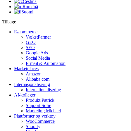
Čeština
Română
Suomi
Tilbage
E-commerce
VækstPartner
GEO
SEO
Google Ads
Social Media
E-mail & Automation
Marketplaces
Amazon
Alibaba.com
Internasjonalisering
Internationalisering
AI-kolleger
Produkt Patrick
Support Sofie
Marketing Michael
Plattformer og verktøy
WooCommerce
Shopify